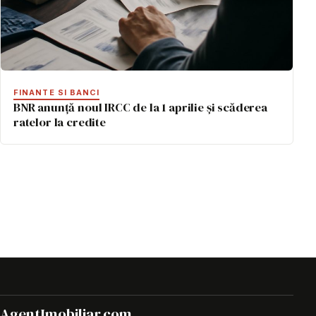
FINANTE SI BANCI
BNR anunță noul IRCC de la 1 aprilie și scăderea
ratelor la credite
AgentImobiliar
.
com