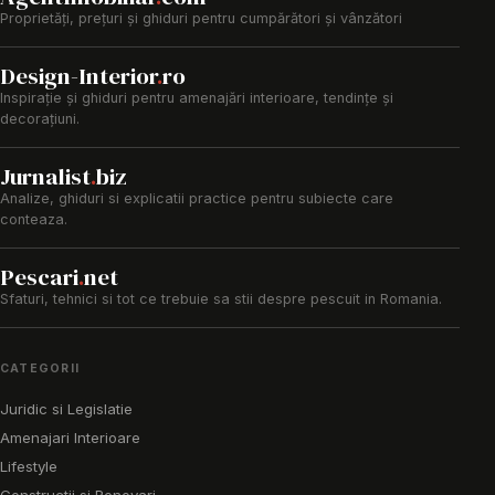
Proprietăți, prețuri și ghiduri pentru cumpărători și vânzători
Design-Interior
.
ro
Inspirație și ghiduri pentru amenajări interioare, tendințe și
decorațiuni.
Jurnalist
.
biz
Analize, ghiduri si explicatii practice pentru subiecte care
conteaza.
Pescari
.
net
Sfaturi, tehnici si tot ce trebuie sa stii despre pescuit in Romania.
CATEGORII
Juridic si Legislatie
Amenajari Interioare
Lifestyle
Constructii si Renovari