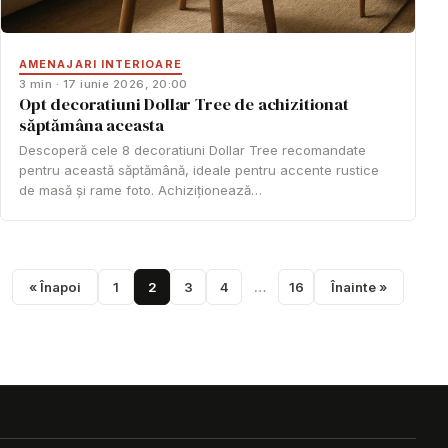
AMENAJARI INTERIOARE
3 min · 17 iunie 2026, 20:00
Opt decoratiuni Dollar Tree de achizitionat
săptămâna aceasta
Descoperă cele 8 decoratiuni Dollar Tree recomandate
pentru această săptămână, ideale pentru accente rustice
de masă și rame foto. Achiziționează…
« Înapoi
1
2
3
4
…
16
Înainte »