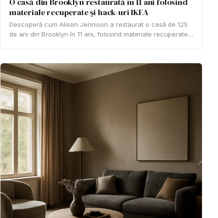
O casă din Brooklyn restaurată în 11 ani folosind
materiale recuperate și hack-uri IKEA
Descoperă cum Alison Jennison a restaurat o casă de 125
de ani din Brooklyn în 11 ani, folosind materiale recuperate…