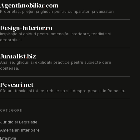
AgentImobiliar
.
com
Proprietăți, prețuri și ghiduri pentru cumpărători și vânzători
Design-Interior
.
ro
Inspirație și ghiduri pentru amenajări interioare, tendințe și
decorațiuni.
Jurnalist
.
biz
Analize, ghiduri si explicatii practice pentru subiecte care
conteaza.
Pescari
.
net
Sfaturi, tehnici si tot ce trebuie sa stii despre pescuit in Romania.
CATEGORII
Juridic si Legislatie
Amenajari Interioare
Lifestyle